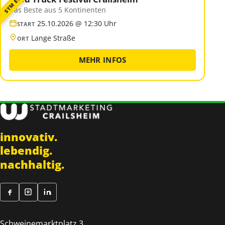
STM EVENT
Das Beste aus 5 Kontinenten
25.10.2026 @ 12:30 Uhr
START
Lange Straße
ORT
MEHR INFOS
innovativ.
lebendig.
nachhaltig.
Schweinemarktplatz 3