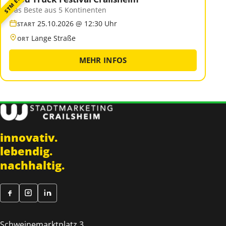
STM EVENT
Das Beste aus 5 Kontinenten
25.10.2026 @ 12:30 Uhr
START
Lange Straße
ORT
MEHR INFOS
innovativ.
lebendig.
nachhaltig.
Schweinemarktplatz 3