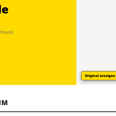
de
sfreude
Original anzeigen
IM