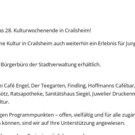
das 28. Kulturwochenende in Crailsheim!
 Kultur in Crailsheim auch weiterhin ein Erlebnis für Jung
m Bürgerbüro der Stadtverwaltung erhältlich.
i Café Engel, Der Teegarten, Findling, Hoffmanns Cafébar,
Götz, Ratsapotheke, Sanitätshaus Siegel, Juwelier Drucke
tur.
igen Programmpunkten – offen, vielfältig und für alle zugän
n können, sind wir auf Ihre Unterstützung angewiesen.