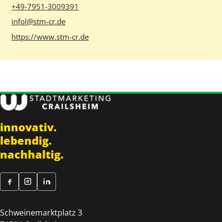
+49-7951-3009391
infol@stm-cr.de
https://www.stm-cr.de
innovativ.
lebendig.
nachhaltig.
Schweinemarktplatz 3