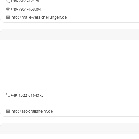
+49-7951-42129
+49-7951-468094
info@maile-versicherungen.de
+49-1522-6164372
info@asc-crailsheim.de