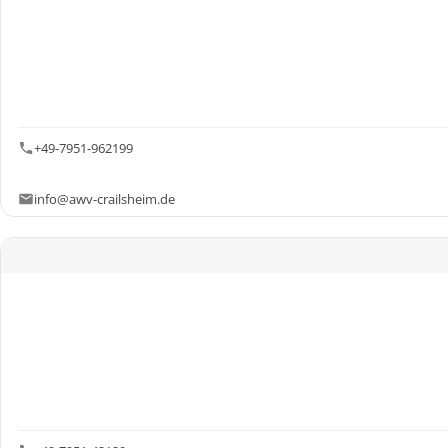
+49-7951-962199
info@awv-crailsheim.de