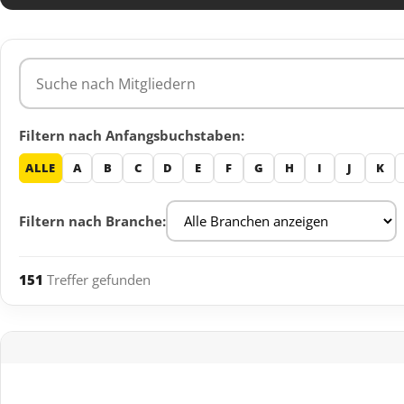
Mitglieder suchen
Filtern nach Anfangsbuchstaben:
ALLE
A
B
C
D
E
F
G
H
I
J
K
Filtern nach Branche:
151
Treffer gefunden