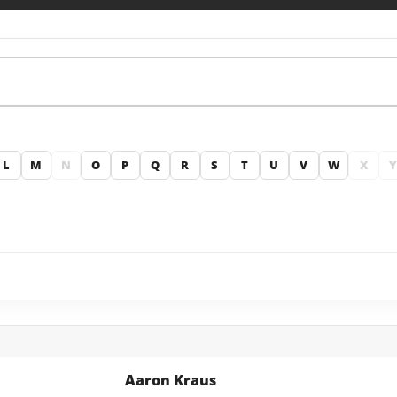
L
M
N
O
P
Q
R
S
T
U
V
W
X
Aaron Kraus